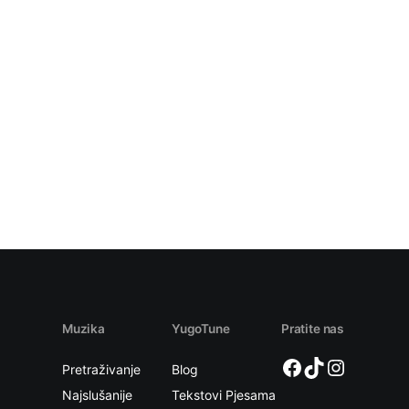
Muzika
YugoTune
Pratite nas
Facebook
TikTok
Instagram
Pretraživanje
Blog
Najslušanije
Tekstovi Pjesama