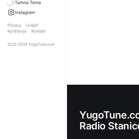
Tamna Tema
Instagram
Privacy
Uvijeti
Korištenja
Kontakt
2022-2024 YugoTune.com
YugoTune.co
Radio Stanic