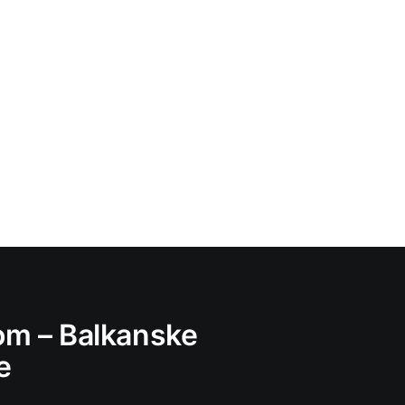
m – Balkanske
e