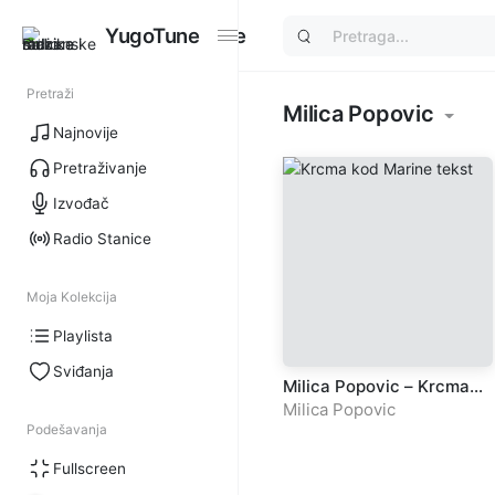
YugoTune
YugoTune
Pretraži
Milica Popovic
Najnovije
Pretraživanje
Izvođač
Radio Stanice
Moja Kolekcija
Playlista
Sviđanja
Milica Popovic – Krcma
kod Marine
Milica Popovic
Podešavanja
Fullscreen