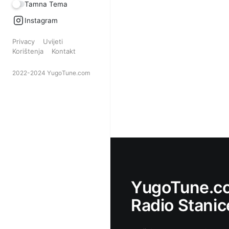
Tamna Tema
Instagram
Privacy
Uvijeti
Korištenja
Kontakt
2022-2024 YugoTune.com
YugoTune.co
Radio Stanic