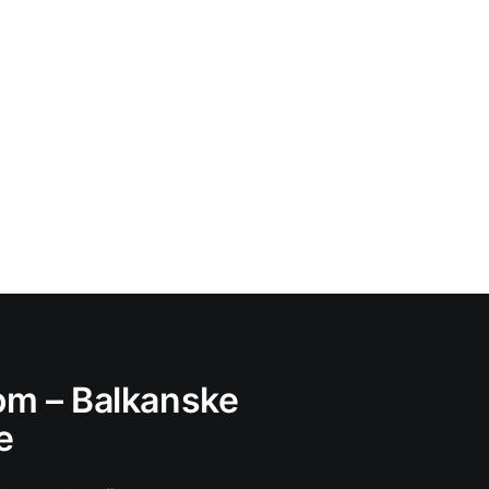
m – Balkanske
e