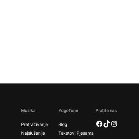
Muzika
YugoTune
Pratite nas
Facebook
TikTok
Instagram
Pretraživanje
Blog
Najslušanije
Tekstovi Pjesama