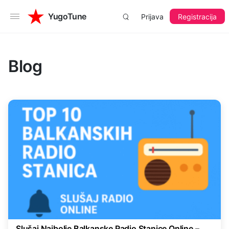
YugoTune
Prijava
Registracija
Blog
Slušaj Najbolje Balkanske Radio Stanice Online –