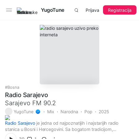
YugoTune
Prijava
Registracija
Bosna
Radio Sarajevo
Sarajevo FM 90.2
YugoTune
Mix
Narodna
Pop
2025
Radio Sarajevo
je jedna od najpoznatijih i najstarijih radio
stanica u Bosni i Hercegovini. Sa bogatom tradicijom,
kvalitetnim muzičkim izborom i pouzdanim informativnim
Početak emitovanja Radio Sarajeva
1
30