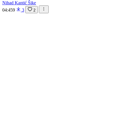
Nihad Kantić Šike
04:45
9
3
2