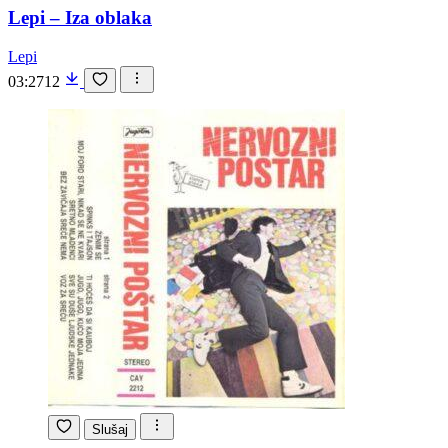
Lepi – Iza oblaka
Lepi
03:27
12
Slušaj