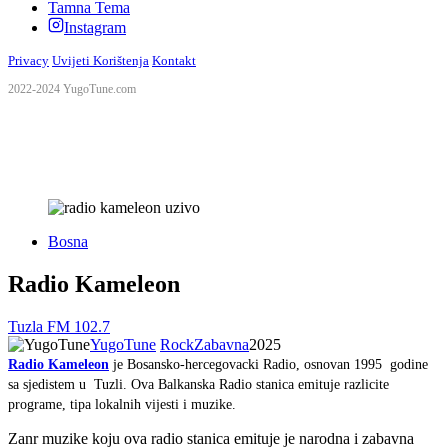
Tamna Tema
Instagram
Privacy
Uvijeti Korištenja
Kontakt
2022-2024 YugoTune.com
Bosna
Radio Kameleon
Tuzla FM 102.7
YugoTune
Rock
Zabavna
2025
Radio Kameleon
je Bosansko-hercegovacki Radio, osnovan 1995 godine
sa sjedistem u Tuzli. Ova Balkanska Radio stanica emituje razlicite
programe, tipa lokalnih vijesti i muzike.
Zanr muzike koju ova radio stanica emituje je narodna i zabavna