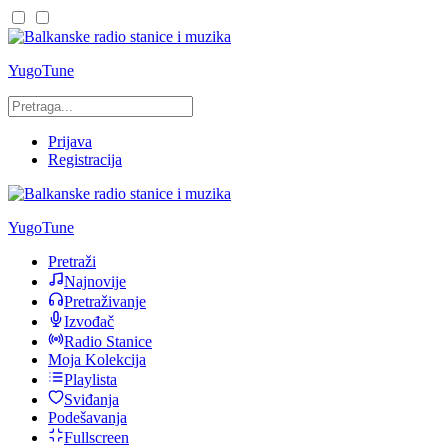
YugoTune
Prijava
Registracija
YugoTune
Pretraži
Najnovije
Pretraživanje
Izvođač
Radio Stanice
Moja Kolekcija
Playlista
Sviđanja
Podešavanja
Fullscreen