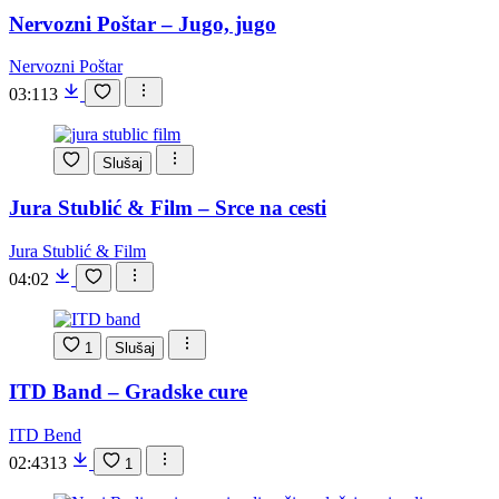
Nervozni Poštar – Jugo, jugo
Nervozni Poštar
03:11
3
Slušaj
Jura Stublić & Film – Srce na cesti
Jura Stublić & Film
04:02
1
Slušaj
ITD Band – Gradske cure
ITD Bend
02:43
13
1