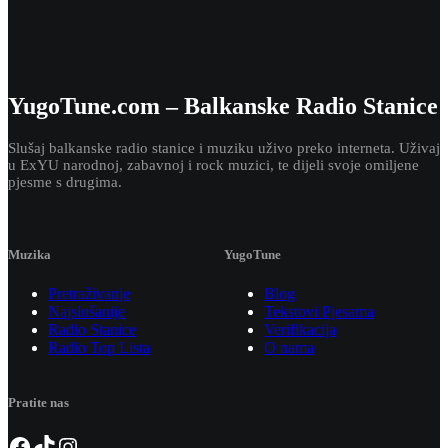
YugoTune.com – Balkanske Radio Stanice
Slušaj balkanske radio stanice i muziku uživo preko interneta. Uživaj
u ExYU narodnoj, zabavnoj i rock muzici, te dijeli svoje omiljene
pjesme s drugima.
Muzika
YugoTune
Pretraživanje
Blog
Najslušanije
Tekstovi Pjesama
Radio Stanice
Verifikacija
Radio Top Lista
O nama
Pratite nas
Facebook
TikTok
Instagram