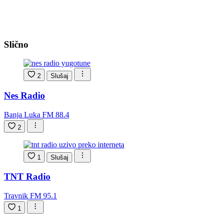
Slično
2
Slušaj
Nes Radio
Banja Luka FM 88.4
2
1
Slušaj
TNT Radio
Travnik FM 95.1
1