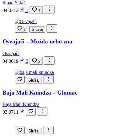
Sinan Sakić
04:03
12
1
1
2
Slušaj
Osvajači – Možda nebo zna
Osvajači
04:00
19
2
2
Slušaj
Baja Mali Knindza – Glumac
Baja Mali Knindza
03:37
11
Slušaj