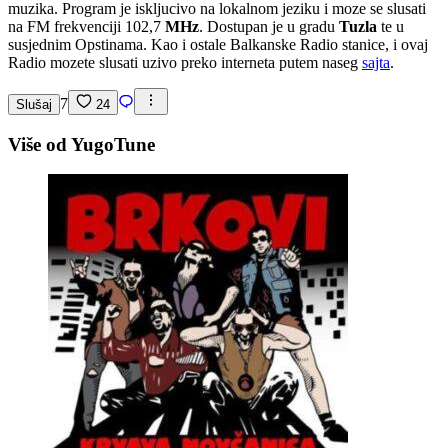
muzika. Program je iskljucivo na lokalnom jeziku i moze se slusati
na FM frekvenciji 102,7
MHz
. Dostupan je u gradu
Tuzla
te u
susjednim Opstinama. Kao i ostale Balkanske Radio stanice, i ovaj
Radio mozete slusati uzivo preko interneta putem naseg
sajta
.
7
Slušaj
24
Više od YugoTune