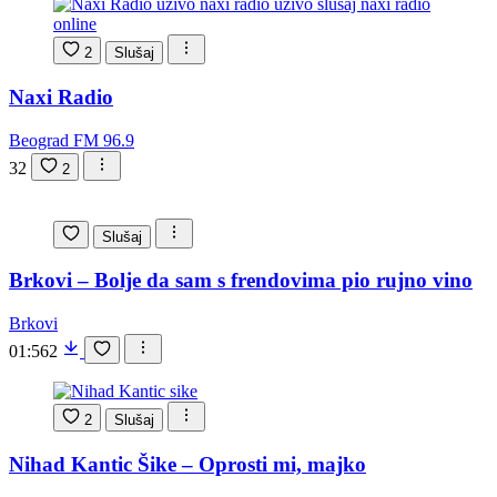
2
Slušaj
Naxi Radio
Beograd FM 96.9
32
2
Slušaj
Brkovi – Bolje da sam s frendovima pio rujno vino
Brkovi
01:56
2
2
Slušaj
Nihad Kantic Šike – Oprosti mi, majko