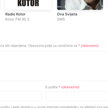
Radio Kotor
Dva Svijeta
Kotor FM 95.3
SMS
e biti objavljena.
Obavezna polja su označena sa
* (obavezno)
E-pošta
* (obavezno)
-poštu i web-stranicu u ovom internet pregledniku za sljedeći put 