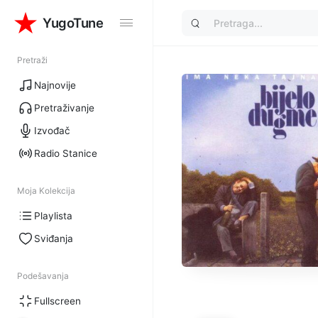
YugoTune
YugoTune
Pretraži
Najnovije
Pretraživanje
Izvođač
Radio Stanice
Moja Kolekcija
Playlista
Sviđanja
Podešavanja
Fullscreen