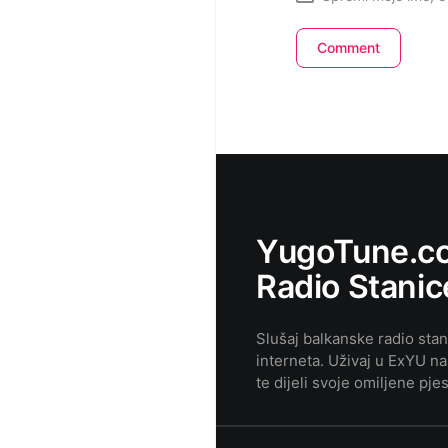
YugoTune.co
Radio Stanic
Slušaj balkanske radio sta
interneta. Uživaj u ExYU na
te dijeli svoje omiljene pj