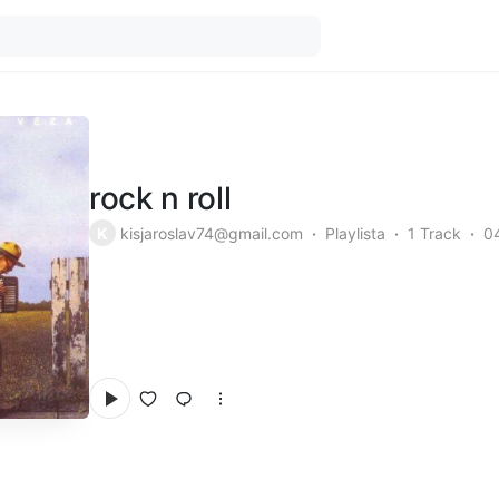
rock n roll
K
kisjaroslav74@gmail.com
Playlista
1 Track
0