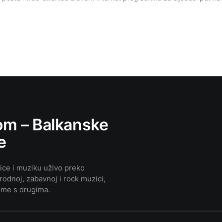
m – Balkanske
e
nice i muziku uživo preko
rodnoj, zabavnoj i rock muzici,
esme s drugima.