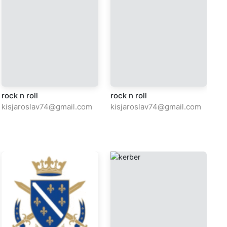
rock n roll
rock n roll
ro
kisjaroslav74@gmail.com
kisjaroslav74@gmail.com
ki