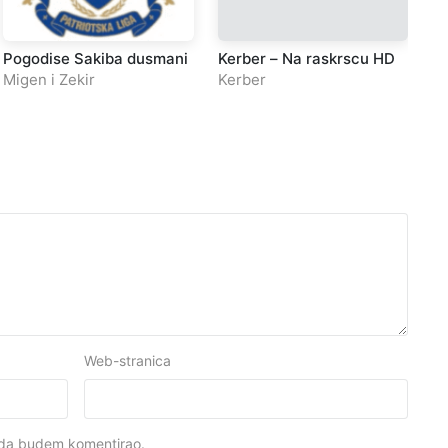
Pogodise Sakiba dusmani
Kerber – Na raskrscu HD
Ju
Migen i Zekir
Kerber
As
Web-stranica
kada budem komentirao.