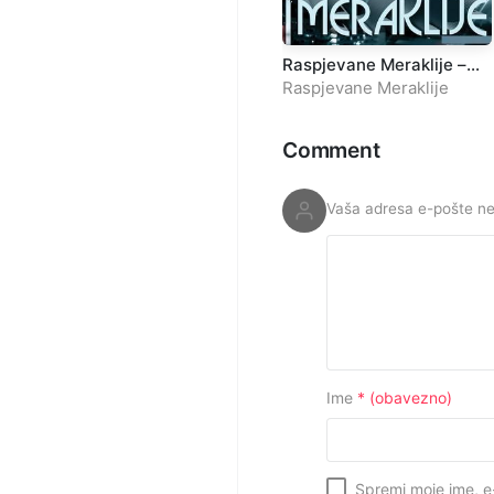
Raspjevane Meraklije –
Fikret Abdic Babo zvani
Raspjevane Meraklije
Comment
Vaša adresa e-pošte neć
Ime
* (obavezno)
Spremi moje ime, e