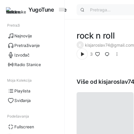
YugoTune
YugoTune
Pretraži
rock n roll
Najnovije
K
kisjaroslav74@gmail.com
Pretraživanje
3
Izvođač
Radio Stanice
Moja Kolekcija
Više od kisjaroslav
Playlista
Sviđanja
Podešavanja
Fullscreen