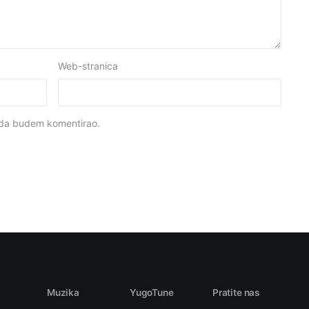
Web-stranica
kada budem komentirao.
Muzika
YugoTune
Pratite nas