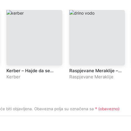
Kerber – Hajde da se
Raspjevane Meraklije –
volimo
Drino vodo, izvora ti
Kerber
Raspjevane Meraklije
tvoga
e biti objavljena.
Obavezna polja su označena sa
* (obavezno)