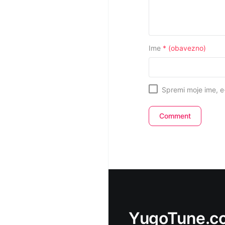
Ime
* (obavezno)
Spremi moje ime, e
YugoTune.co