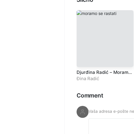
Djurđina Radić – Moramo
se rastati
Đina Radić
Comment
Vaša adresa e-pošte neć