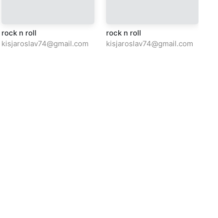
rock n roll
rock n roll
ro
kisjaroslav74@gmail.com
kisjaroslav74@gmail.com
ki