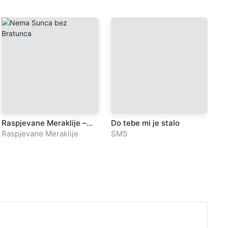
Raspjevane Meraklije –
Do tebe mi je stalo
P
Kad je Naser sa vojskom
Raspjevane Meraklije
SMS
Mi
krenuo