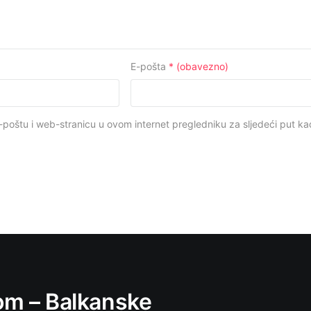
E-pošta
* (obavezno)
-poštu i web-stranicu u ovom internet pregledniku za sljedeći put 
m – Balkanske