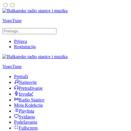
YugoTune
Prijava
Registracija
YugoTune
Pretraži
Najnovije
Pretraživanje
Izvođač
Radio Stanice
Moja Kolekcija
Playlista
Sviđanja
Podešavanja
Fullscreen