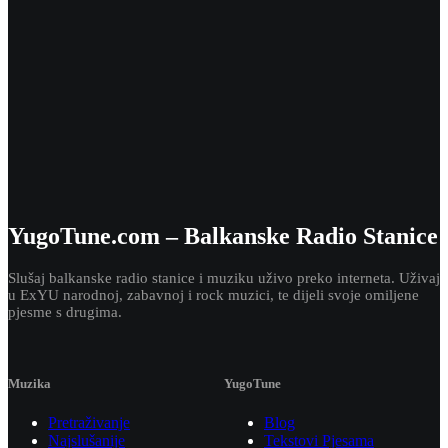
YugoTune.com – Balkanske Radio Stanice
Slušaj balkanske radio stanice i muziku uživo preko interneta. Uživaj
u ExYU narodnoj, zabavnoj i rock muzici, te dijeli svoje omiljene
pjesme s drugima.
Muzika
YugoTune
Pretraživanje
Blog
Najslušanije
Tekstovi Pjesama