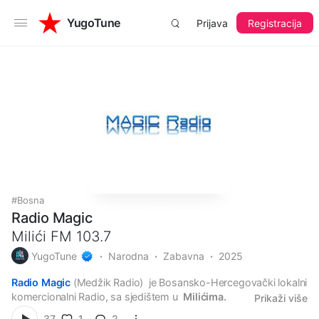
YugoTune
Prijava
Registracija
Bosna
Radio Magic
Milići FM 103.7
YugoTune
Narodna
Zabavna
2025
Radio Magic
(Medžik Radio) je Bosansko-Hercegovački lokalni
komercionalni Radio, sa sjedištem u
Milićima.
Prikaži više
Ova Bosansko-hercegovačka radio stanica emituje programe
1
2
37