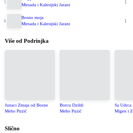
Mirsada i Kalesijski Jarani
Bosno moja
Mirsada i Kalesijski Jarani
Više od Podrinjka
Junaci Zmaja od Bosne
Borcu Dzildi
Sa Udrca 
Meho Puzić
Meho Puzić
Migen i Z
Slično