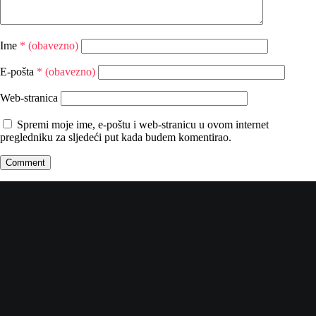
Ime
* (obavezno)
E-pošta
* (obavezno)
Web-stranica
Spremi moje ime, e-poštu i web-stranicu u ovom internet
pregledniku za sljedeći put kada budem komentirao.