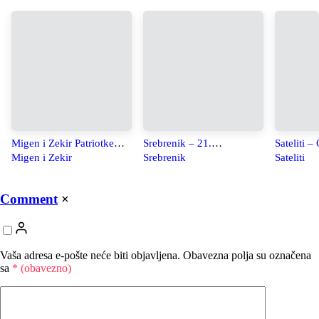
Migen i Zekir Patriotke
Srebrenik – 21.
Sateliti –
pjesme
Srebrenicka Brigada
Migen i Zekir
Srebrenik
Sateliti
Comment
×
Vaša adresa e-pošte neće biti objavljena.
Obavezna polja su označena
sa
* (obavezno)