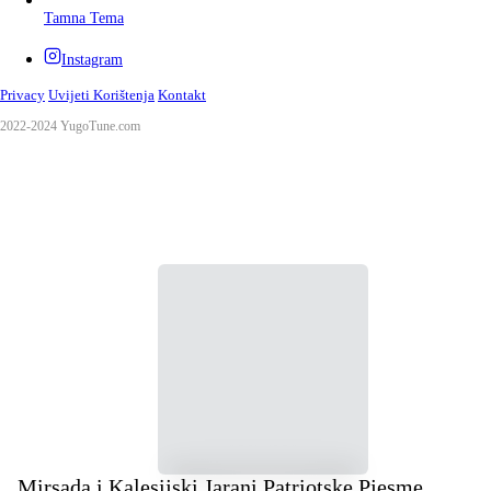
Tamna Tema
Instagram
Privacy
Uvijeti Korištenja
Kontakt
2022-2024 YugoTune.com
Mirsada i Kalesijski Jarani Patriotske Pjesme