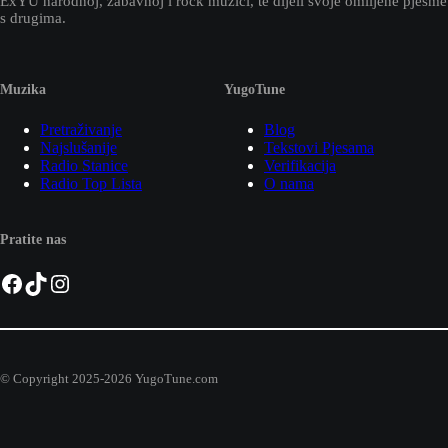
ExYU narodnoj, zabavnoj i rock muzici, te dijeli svoje omiljene pjesme
s drugima.
Muzika
YugoTune
Pretraživanje
Blog
Najslušanije
Tekstovi Pjesama
Radio Stanice
Verifikacija
Radio Top Lista
O nama
Pratite nas
Facebook
TikTok
Instagram
© Copyright 2025-2026 YugoTune.com