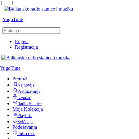
YugoTune
Prijava
Registracija
YugoTune
Pretraži
Najnovije
Pretraživanje
Izvođač
Radio Stanice
Moja Kolekcija
Playlista
Sviđanja
Podešavanja
Fullscreen