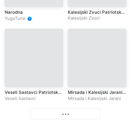
Narodna
Kalesijski Zvuci Patriotske
pjesme
Kalesijski Zvuci
YugoTune
Veseli Sastavci Patriotske
Mirsada i Kalesijski Jarani
Pjesme
Patriotske Pjesme
Veseli Sastavci
Mirsada i Kalesijski Jarani
• • •
More