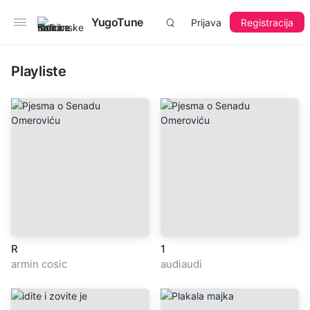
YugoTune
Prijava
Registracija
Playliste
R
1
armin cosic
audiaudi