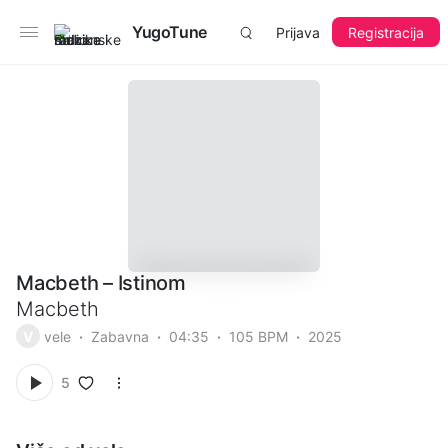
YugoTune
Prijava
Registracija
Macbeth – Istinom
Macbeth
V
vele
Zabavna
04:35
105 BPM
2025
5