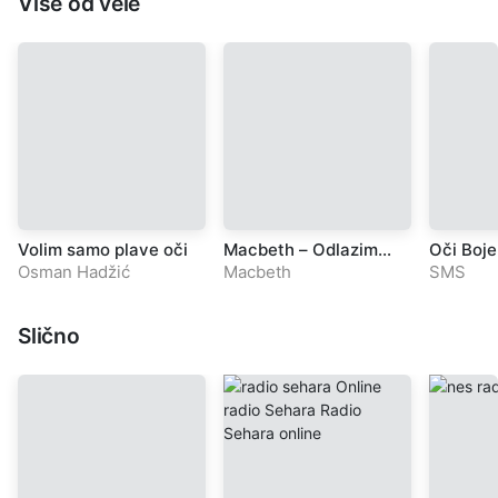
Više od vele
Volim samo plave oči
Macbeth – Odlazim
Oči Boj
daleko
Osman Hadžić
Macbeth
SMS
Slično