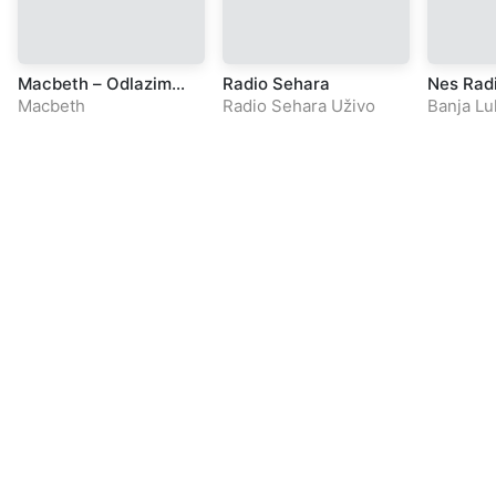
Macbeth – Odlazim
Radio Sehara
Nes Rad
daleko
Macbeth
Radio Sehara Uživo
Banja Lu