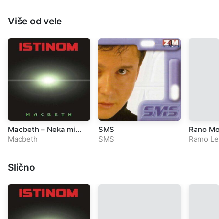
Više od vele
Macbeth – Neka mi
SMS
Rano Mo
oproste
Macbeth
SMS
Ramo Le
Slično