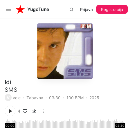
YugoTune
Prijava
Registracija
Idi
SMS
V
vele
Zabavna
03:30
100 BPM
2025
4
00:00
03:30