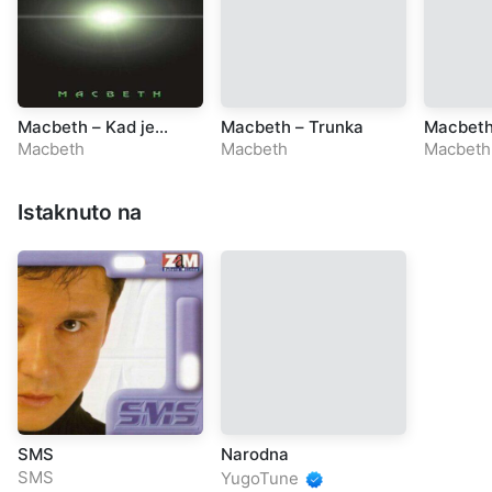
Macbeth – Kad je
Macbeth – Trunka
Macbeth 
otišla
ljubav
Macbeth
Macbeth
Macbeth
Istaknuto na
SMS
Narodna
SMS
YugoTune