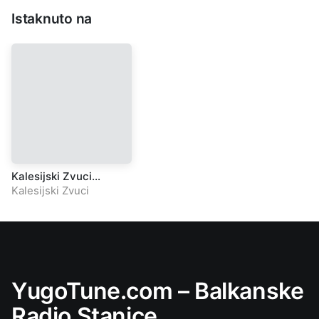
Istaknuto na
Kalesijski Zvuci
Patriotske pjesme
Kalesijski Zvuci
YugoTune.com – Balkanske
Radio Stanice