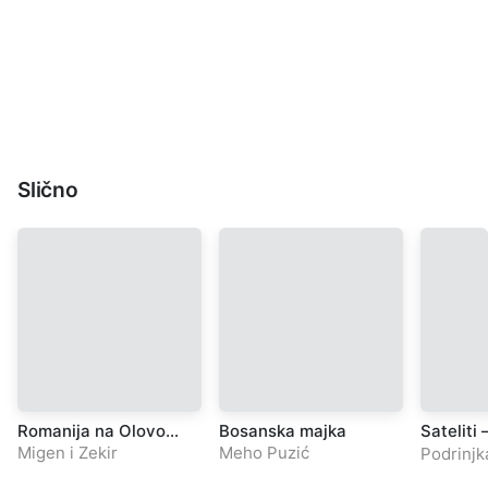
Slično
Romanija na Olovo
Bosanska majka
Sateliti
silno navali
Mrki
Migen i Zekir
Meho Puzić
Podrinjk