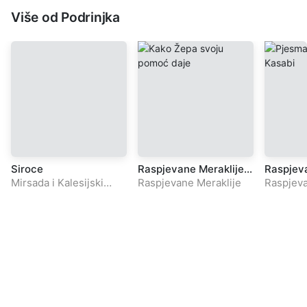
Više od Podrinjka
Siroce
Raspjevane Meraklije –
Raspjeva
Kako Zepa svoju
Pjesma o
Mirsada i Kalesijski
Raspjevane Meraklije
Raspjeva
pomoc daje
Kasabi
Jarani