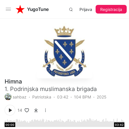
YugoTune
Prijava
Registracija
Himna
1. Podrinjska muslimanska brigada
sahbaz
Patriotska
03:42
104 BPM
2025
14
00:00
03:42