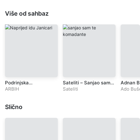
Više od sahbaz
Podrinjska
Sateliti – Sanjao sam
Adnan B
Muslimanska brigada –
te komadante (Bećir
Komanda
ARBIH
Sateliti
Ado Buš
Naprijed idu Janicari
Mekanić)
Slično